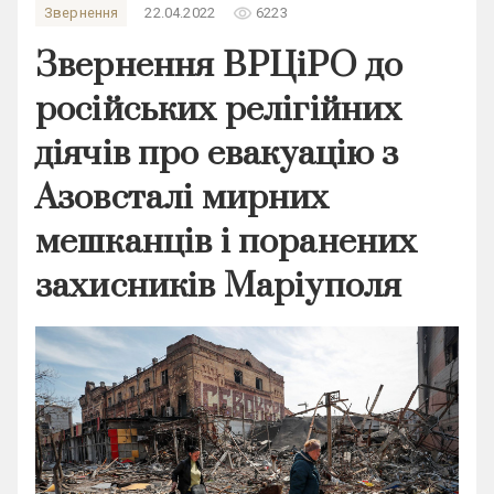
remove_red_eye
Звернення
22.04.2022
6223
Звернення ВРЦіРО до
російських релігійних
діячів про евакуацію з
Азовсталі мирних
мешканців і поранених
захисників Маріуполя