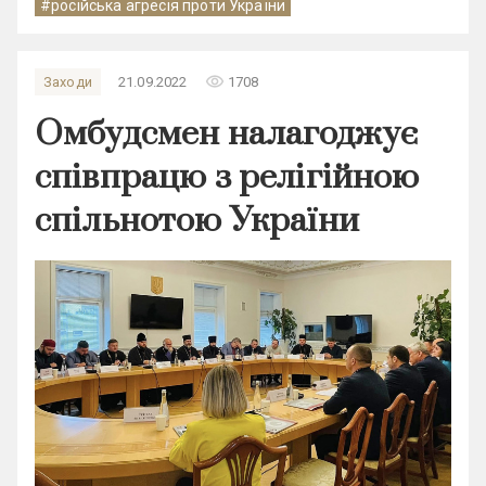
#російська агресія проти України
remove_red_eye
Заходи
21.09.2022
1708
Омбудсмен налагоджує
співпрацю з релігійною
спільнотою України