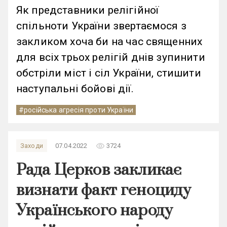
Як представники релігійної
спільноти України звертаємося з
закликом хоча би на час священних
для всіх трьох релігій днів зупинити
обстріли міст і сіл України, стишити
наступальні бойові дії.
#російська агресія проти України
remove_red_eye
Заходи
07.04.2022
3724
Рада Церков закликає
визнати факт геноциду
Українського народу