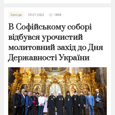
remove_red_eye
Заходи
29.07.2022
1838
В Софійському соборі
відбувся урочистий
молитовний захід до Дня
Державності України