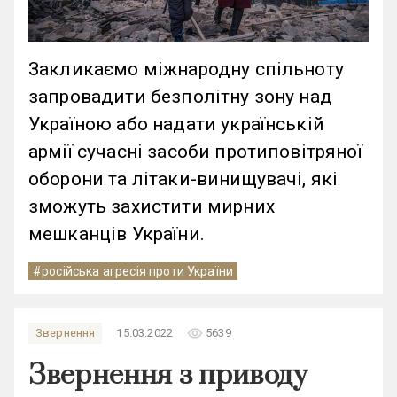
Закликаємо міжнародну спільноту
запровадити безполітну зону над
Україною або надати українській
армії сучасні засоби протиповітряної
оборони та літаки-винищувачі, які
зможуть захистити мирних
мешканців України.
#російська агресія проти України
remove_red_eye
Звернення
15.03.2022
5639
Звернення з приводу