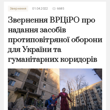
remove_red_eye
Звернення
01.04.2022
6685
Звернення ВРЦіРО про
надання засобів
протиповітряної оборони
для України та
гуманітарних коридорів