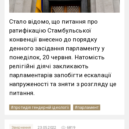
Стало відомо, що питання про
ратифікацію Стамбульської
конвенції внесено до порядку
денного засідання парламенту у
понеділок, 20 червня. Натомість
релігійні діячі закликають
парламентарів запобігти ескалації
напруженості та зняти з розгляду це
питання.
#протидія гендерній ідеології
#парламент
remove_red_eye
Звернення
23.05.2022
6819