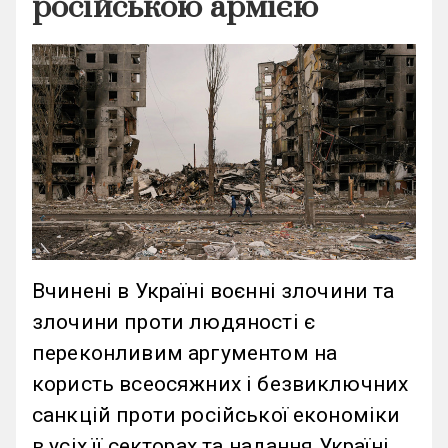
російською армією
Вчинені в Україні воєнні злочини та
злочини проти людяності є
переконливим аргументом на
користь всеосяжних і безвиключних
санкцій проти російської економіки
в усіх її секторах та надання Україні