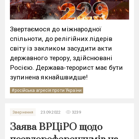
Звертаємося до міжнародної
спільноти, до релігійних лідерів
світу із закликом засудити акти
державного терору, здійснювані
Росією. Держава-терорист має бути
зупинена якнайшвидше!
#російська агресія проти України
remove_red_eye
Звернення
23.09.2022
3239
Заява ВРЦіРО щодо