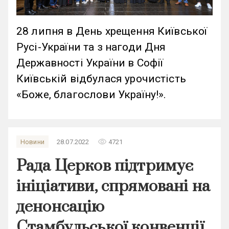
28 липня в День хрещення Київської
Русі-України та з нагоди Дня
Державності України в Софії
Київській відбулася урочистість
«Боже, благослови Україну!».
remove_red_eye
Новини
28.07.2022
4721
Рада Церков підтримує
ініціативи, спрямовані на
денонсацію
Стамбульської конвенції