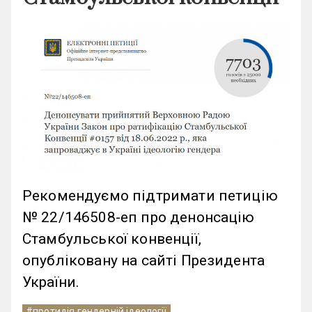
Рекомендуємо підтримати петицію
№ 22/146508-еп про денонсацію
Стамбульської конвенції,
опубліковану на сайті Президента
України.
#протидія гендерній ідеології