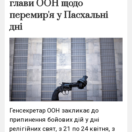
глави ООН щодо
перемир'я у Пасхальні
дні
Генсекретар ООН закликає до
припинення бойових дій у дні
релігійних свят, з 21 по 24 квітня, з