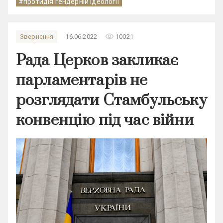
#протидія гендерній ідеології
remove_red_eye
Звернення
16.06.2022
10021
Рада Церков закликає
парламентарів не
розглядати Стамбульську
конвенцію під час війни