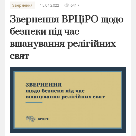
remove_red_eye
Звернення
15.04.2022
6417
Звернення ВРЦіРО щодо
безпеки під час
вшанування релігійних
свят