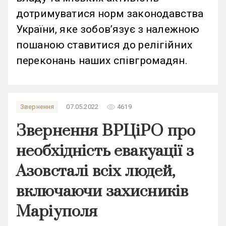
дотримуватися норм законодавства
України, яке зобов’язує з належною
пошаною ставитися до релігійних
переконань наших співгромадян.
remove_red_eye
Звернення
07.05.2022
4619
Звернення ВРЦіРО про
необхідність евакуації з
Азовсталі всіх людей,
включаючи захисників
Маріуполя