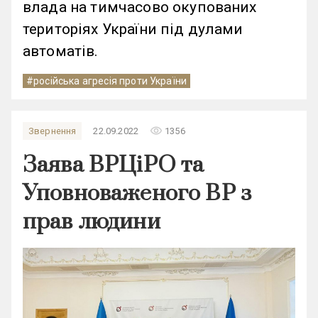
влада на тимчасово окупованих
територіях України під дулами
автоматів.
#російська агресія проти України
remove_red_eye
Звернення
22.09.2022
1356
Заява ВРЦіРО та
Уповноваженого ВР з
прав людини