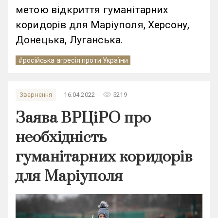
метою відкриття гуманітарних
коридорів для Маріуполя, Херсону,
Донецька, Луганська.
#російська агресія проти України
remove_red_eye
Звернення
16.04.2022
5219
Заява ВРЦіРО про
необхідність
гуманітарних коридорів
для Маріуполя