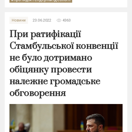
remove_red_eye
Новини
23.06.2022
4363
При ратифікації
Стамбульської конвенції
не було дотримано
обіцянку провести
належне громадське
обговорення