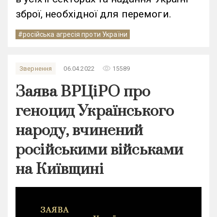
зброї, необхідної для перемоги.
#російська агресія проти України
remove_red_eye
Звернення
06.04.2022
15589
Заява ВРЦіРО про
геноцид Українського
народу, вчинений
російськими військами
на Київщині