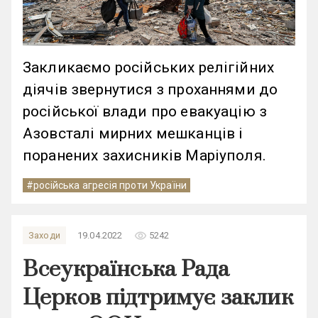
Закликаємо російських релігійних
діячів звернутися з проханнями до
російської влади про евакуацію з
Азовсталі мирних мешканців і
поранених захисників Маріуполя.
#російська агресія проти України
remove_red_eye
Заходи
19.04.2022
5242
Всеукраїнська Рада
Церков підтримує заклик