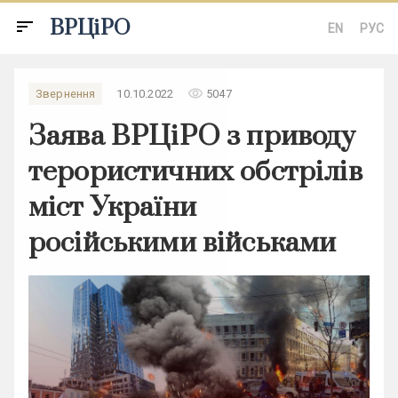
ВРЦіРО
sort
EN
РУС
remove_red_eye
Звернення
10.10.2022
5047
Заява ВРЦіРО з приводу
терористичних обстрілів
міст України
російськими військами