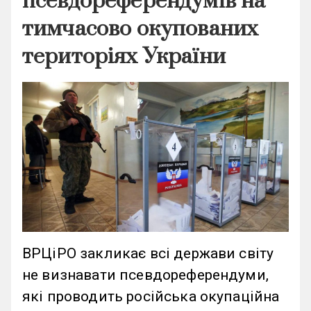
псевдореферендумів на
тимчасово окупованих
територіях України
ВРЦіРО закликає всі держави світу
не визнавати псевдореферендуми,
які проводить російська окупаційна