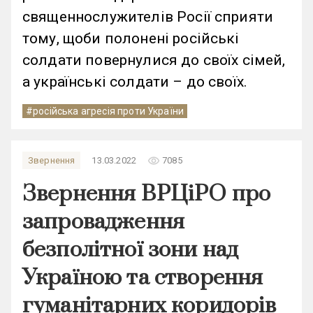
священнослужителів Росії сприяти
тому, щоби полонені російські
солдати повернулися до своїх сімей,
а українські солдати – до своїх.
#російська агресія проти України
remove_red_eye
Звернення
13.03.2022
7085
Звернення ВРЦіРО про
запровадження
безполітної зони над
Україною та створення
гуманітарних коридорів