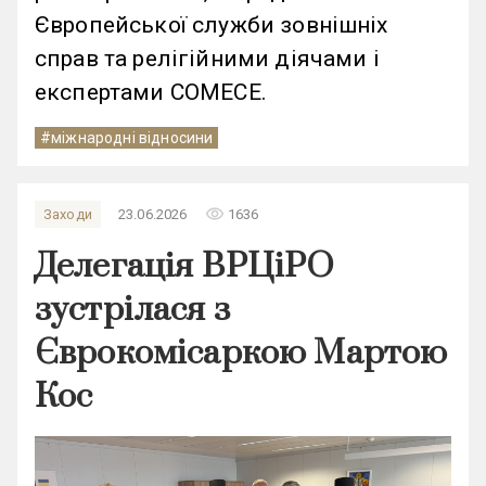
Європейської служби зовнішніх
справ та релігійними діячами і
експертами СОМЕСЕ.
#міжнародні відносини
remove_red_eye
Заходи
23.06.2026
1636
Делегація ВРЦіРО
зустрілася з
Єврокомісаркою Мартою
Кос