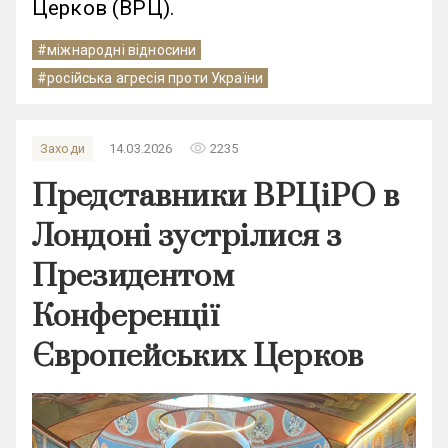
Церков (ВРЦ).
#міжнародні відносини
#російська агресія проти України
remove_red_eye
Заходи
14.03.2026
2235
Представники ВРЦіРО в
Лондоні зустрілися з
Президентом
Конференції
Європейських Церков