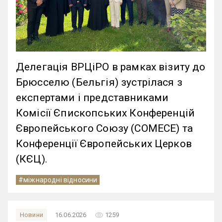
Делегація ВРЦіРО в рамках візиту до
Брюсселю (Бельгія) зустрілася з
експертами і представниками
Комісії Єпископських Конференцій
Європейського Союзу (СОМЕСЕ) та
Конференції Європейських Церков
(КЄЦ).
#міжнародні відносини
remove_red_eye
Новини
16.06.2026
1259