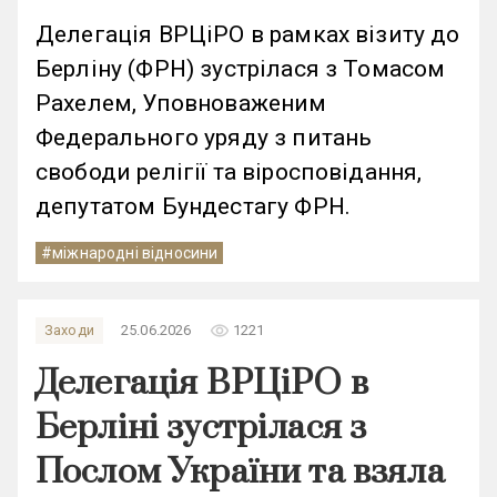
Делегація ВРЦіРО в рамках візиту до
Берліну (ФРН) зустрілася з Томасом
Рахелем, Уповноваженим
Федерального уряду з питань
свободи релігії та віросповідання,
депутатом Бундестагу ФРН.
#міжнародні відносини
remove_red_eye
Заходи
25.06.2026
1221
Делегація ВРЦіРО в
Берліні зустрілася з
Послом України та взяла