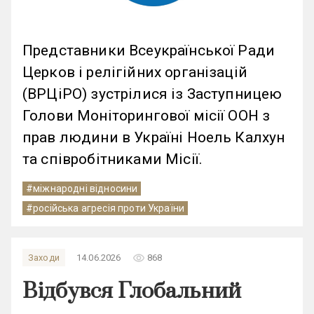
Представники Всеукраїнської Ради
Церков і релігійних організацій
(ВРЦіРО) зустрілися із Заступницею
Голови Моніторингової місії ООН з
прав людини в Україні Ноель Калхун
та співробітниками Місії.
#міжнародні відносини
#російська агресія проти України
remove_red_eye
Заходи
14.06.2026
868
Відбувся Глобальний