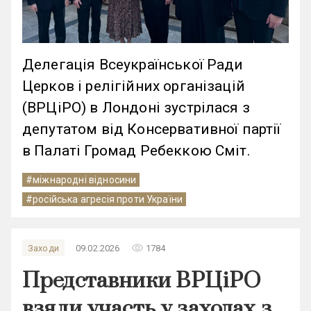
Делегація Всеукраїнської Ради
Церков і релігійних організацій
(ВРЦіРО) в Лондоні зустрілася з
депутатом від Консервативної партії
в Палаті Громад Ребеккою Сміт.
#міжнародні відносини
#російська агресія проти України
remove_red_eye
Заходи
09.02.2026
1784
Представники ВРЦіРО
взяли участь у заходах з