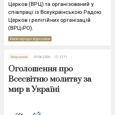
Церков (ВРЦ) та організований у
співпраці із Всеукраїнською Радою
Церков і релігійних організацій
(ВРЦіРО).
#міжнародні відносини
remove_red_eye
Звернення
05.06.2026
2171
Оголошення про
Всесвітню молитву за
мир в Україні