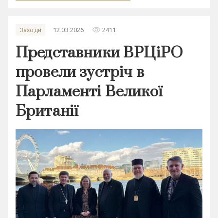
remove_red_eye
Заходи
12.03.2026
2411
Представники ВРЦіРО
провели зустріч в
Парламенті Великої
Британії