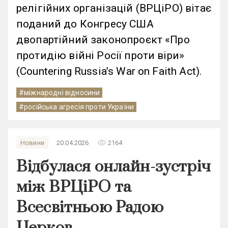
релігійних організацій (ВРЦіРО) вітає
поданий до Конгресу США
двопартійний законопроєкт «Про
протидію війні Росії проти віри»
(Countering Russia’s War on Faith Act).
#міжнародні відносини
#російська агресія проти України
remove_red_eye
Новини
20.04.2026
2164
Відбулася онлайн-зустріч
між ВРЦіРО та
Всесвітньою Радою
Церков