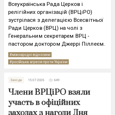
Всеукраїнська Рада Церков і
релігійних організацій (ВРЦіРО)
зустрілася з делегацією Всесвітньої
Ради Церков (ВРЦ) на чолі з
Генеральним секретарем ВРЦ -
пастором доктором Джеррі Піллеєм.
#міжнародні відносини
#російська агресія проти України
remove_red_eye
Заходи
15.07.2026
649
Члени ВРЦіРО взяли
участь в офіційних
заходах з нагоди Дня