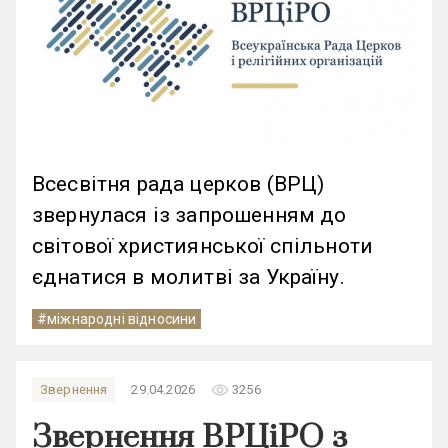
Всесвітня рада церков (ВРЦ)
звернулася із запрошенням до
світової християнської спільноти
єднатися в молитві за Україну.
#міжнародні відносини
remove_red_eye
Звернення
29.04.2026
3256
Звернення ВРЦіРО з