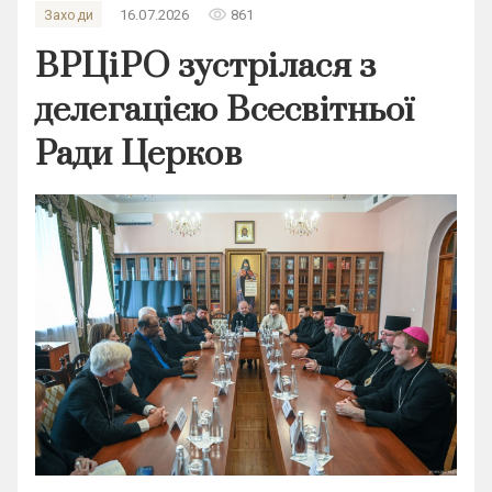
remove_red_eye
Заходи
16.07.2026
861
ВРЦіРО зустрілася з
делегацією Всесвітньої
Ради Церков