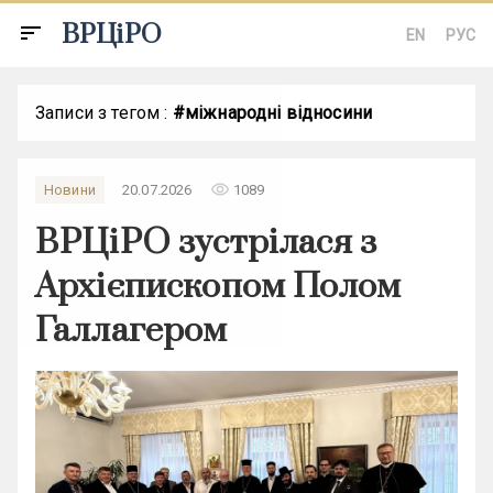
ВРЦіРО
sort
EN
РУС
Записи з тегом :
#міжнародні відносини
remove_red_eye
Новини
20.07.2026
1089
ВРЦіРО зустрілася з
Архієпископом Полом
Галлагером