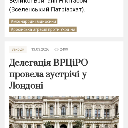
Великої Британії Нікітасом
(Вселенський Патріархат).
#міжнародні відносини
#російська агресія проти України
remove_red_eye
Заходи
13.03.2026
2499
Делегація ВРЦіРО
провела зустрічі у
Лондоні