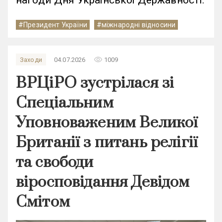
#Президент України
#міжнародні відносини
remove_red_eye
Заходи
04.07.2026
1009
ВРЦіРО зустрілася зі
Спеціальним
Уповноваженим Великої
Британії з питань релігії
та свободи
віросповідання Девідом
Смітом