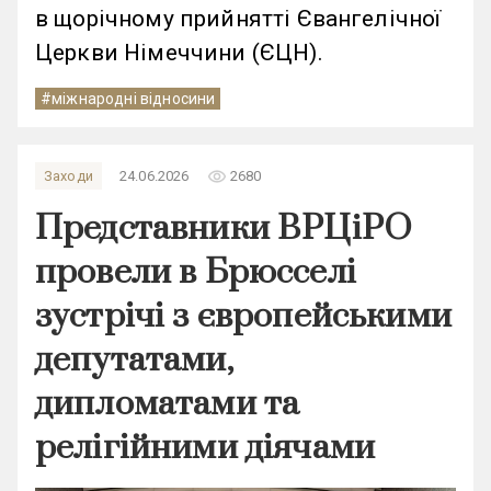
в щорічному прийнятті Євангелічної
Церкви Німеччини (ЄЦН).
#міжнародні відносини
remove_red_eye
Заходи
24.06.2026
2680
Представники ВРЦіРО
провели в Брюсселі
зустрічі з європейськими
депутатами,
дипломатами та
релігійними діячами