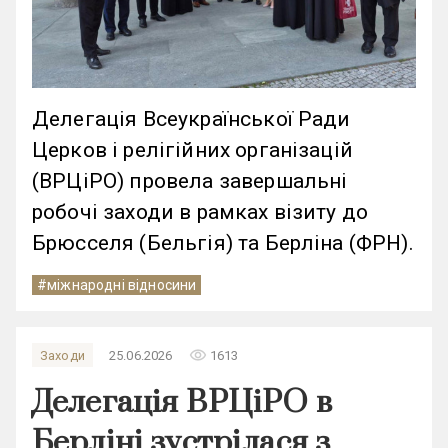
Делегація Всеукраїнської Ради
Церков і релігійних організацій
(ВРЦіРО) провела завершальні
робочі заходи в рамках візиту до
Брюсселя (Бельгія) та Берліна (ФРН).
#міжнародні відносини
remove_red_eye
Заходи
25.06.2026
1613
Делегація ВРЦіРО в
Берліні зустрілася з