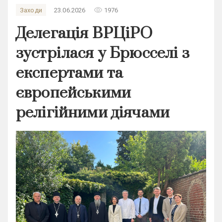
remove_red_eye
Заходи
23.06.2026
1976
Делегація ВРЦіРО
зустрілася у Брюсселі з
експертами та
європейськими
релігійними діячами