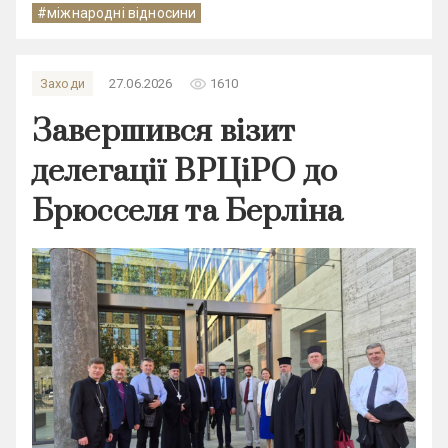
#міжнародні відносини
remove_red_eye
Заходи
27.06.2026
1610
Завершився візит
делегації ВРЦіРО до
Брюсселя та Берліна