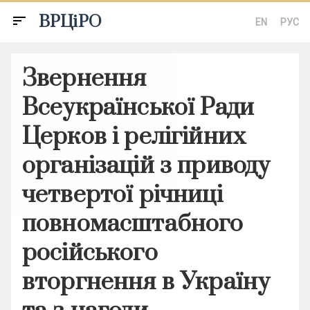
ВРЦіРО
sort
EN
РУС
Звернення
Всеукраїнської Ради
Церков і релігійних
організацій з приводу
четвертої річниці
повномасштабного
російського
вторгнення в Україну