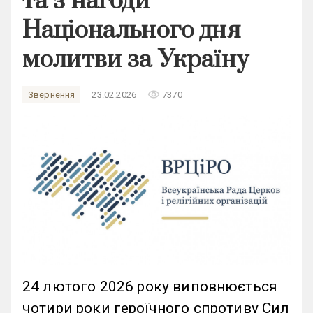
та з нагоди
Національного дня
молитви за Україну
remove_red_eye
Звернення
23.02.2026
7370
24 лютого 2026 року виповнюється
чотири роки героїчного спротиву Сил