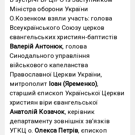
Міністра оборони України
О.Козенком взяли участь: голова
Всеукраїнського Союзу церков
євангельських християн-баптистів
Валерій Антонюк
, голова
Синодального управління
військового капеланства
Православної Церкви України,
митрополит
Іоан (Яременко)
,
старший єпископ Української Церкви
християн віри євангельської
Анатолій Козачок
, керівник
департаменту зовнішніх звʼязків
УГКЦ о.
Олекса Петрів
, єпископ