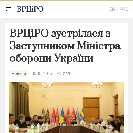
ВРЦіРО
sort
EN
РУС
ВРЦіРО зустрілася з
Заступником Міністра
оборони України
remove_red_eye
Новини
05.09.2025
2440