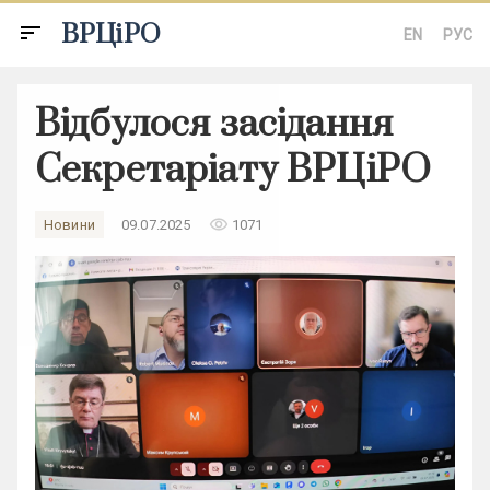
ВРЦіРО
sort
EN
РУС
Відбулося засідання
Секретаріату ВРЦіРО
remove_red_eye
Новини
09.07.2025
1071