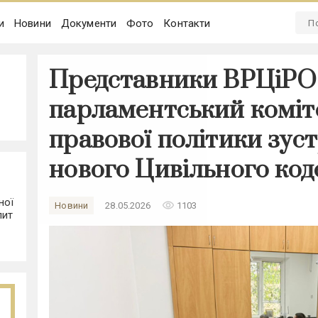
и
Новини
Документи
Фото
Контакти
Представники ВРЦіРО
парламентський коміт
правової політики зуст
нового Цивільного код
ної
remove_red_eye
Новини
28.05.2026
1103
лит