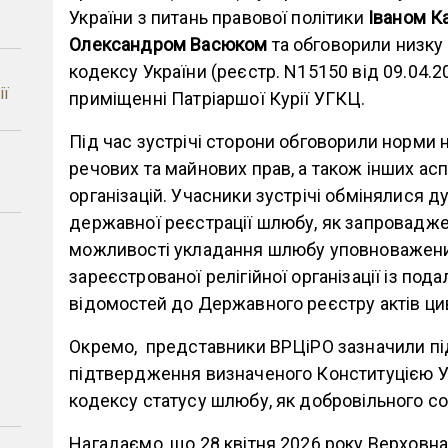
України з питань правової політики
Іваном К
Олександром Васюком
та обговорили низку
кодексу України (реєстр. N15150 від 09.04.20
ії
приміщенні Патріаршої Курії УГКЦ.
Під час зустрічі сторони обговорили норми
речових та майнових прав, а також інших аспе
–
організацій. Учасники зустрічі обмінялися 
державної реєстрації шлюбу, як запровадже
можливості укладання шлюбу уповноваже
зареєстрованої релігійної організації із п
відомостей до Державного реєстру актів ци
Окремо, представники ВРЦіРО зазначили п
підтвердження визначеного Конституцією Ук
кодексу статусу шлюбу, як добровільного с
Нагадаємо, що 28 квітня 2026 року Верховна