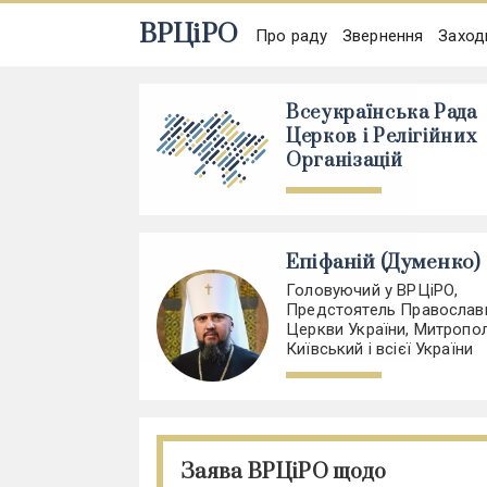
ВРЦіРО
Про раду
Звернення
Заход
Всеукраїнська Рада
Церков і Релігійних
Організацій
Епіфаній (Думенко)
Головуючий у ВРЦіРО,
Предстоятель Православ
Церкви України, Митропо
Київський і всієї України
Заява ВРЦіРО щодо