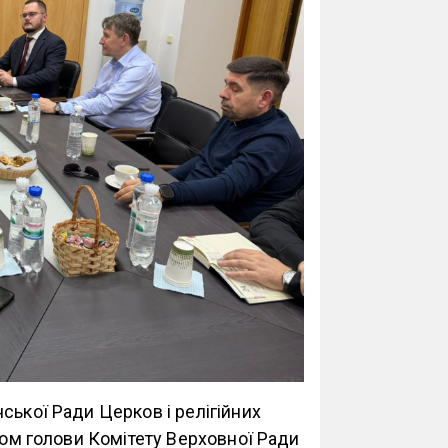
ської Ради Церков і релігійних
иком голови Комітету Верховної Ради