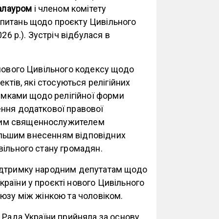
алауром
і членом комітету
 питань щодо проєкту Цивільного
26 р.). Зустріч відбулася в
 нового Цивільного кодексу щодо
ктів, які стосуються релігійних
думками щодо релігійної форми
ння додаткової правової
ним священнослужителем
одальшим внесенням відповідних
вільного стану громадян.
ідтримку народним депутатам щодо
раїни у проєкті нового Цивільного
оюзу між жінкою та чоловіком.
 Рада України прийняла за основу