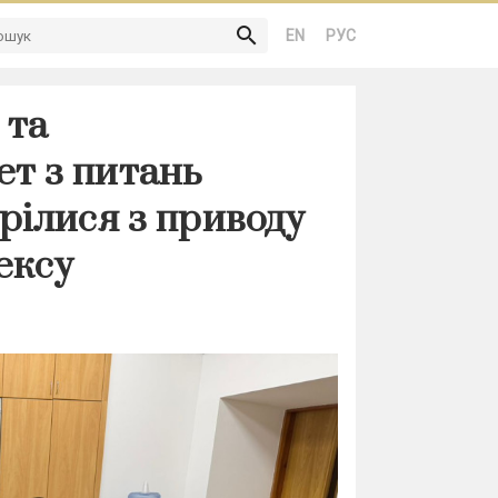
search
EN
РУС
 та
ет з питань
рілися з приводу
ексу