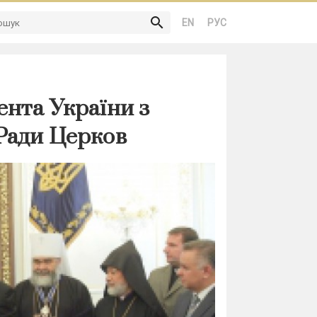
search
EN
РУС
ента України з
Ради Церков