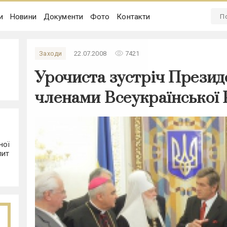
и
Новини
Документи
Фото
Контакти
remove_red_eye
Заходи
22.07.2008
7421
Урочиста зустріч Презид
членами Всеукраїнської 
ної
лит