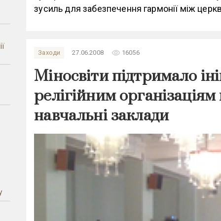
зусиль для забезпечення гармонії між церква
ії
remove_red_eye
Заходи
27.06.2008
16056
Міносвіти підтримало ін
–
релігійним організаціям
навчальні заклади
у