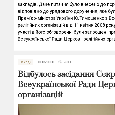
закладів. Дане питання було внесено до пор
відповідно до урядового доручення, яке бул
Прем'єр-міністра України Ю.Тимошенко з В
релігійних організацій від 11 квітня 2008 ро
участі в його обговоренні були запрошені п
Всеукраїнської Ради Церков і релігійних орга
remove_red_eye
Заходи
13.06.2008
7538
Відбулось засідання Сек
Всеукраїнської Ради Церк
організацій