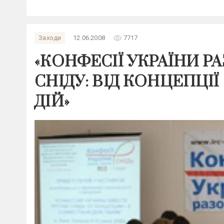
remove_red_eye
Заходи
12.06.2008
7717
«КОНФЕСІЇ УКРАЇНИ Р
СНІДУ: ВІД КОНЦЕПЦІЇ
ДІЙ»