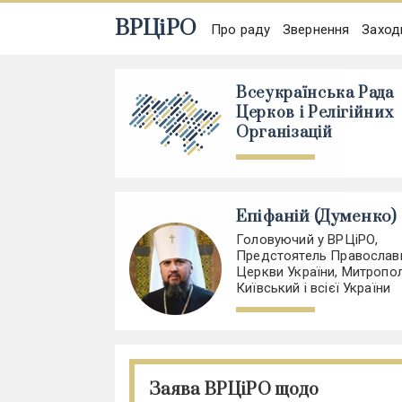
ВРЦіРО
Про раду
Звернення
Заход
Всеукраїнська Рада
Церков і Релігійних
Організацій
Епіфаній (Думенко)
Головуючий у ВРЦіРО,
Предстоятель Православ
Церкви України, Митропо
Київський і всієї України
Заява ВРЦіРО щодо