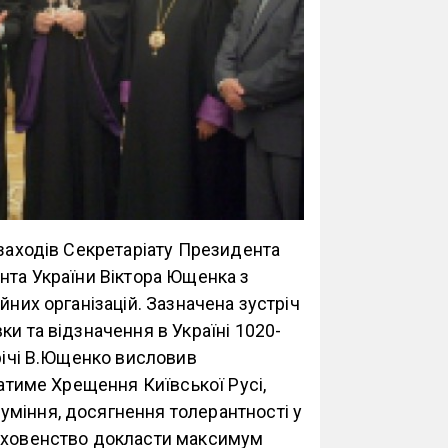
 заходів Секретаріату Президента
нта України Віктора Ющенка з
йних організацій. Зазначена зустріч
и та відзначення в Україні 1020-
трічі В.Ющенко висловив
ватиме Хрещення Київської Русі,
міння, досягнення толерантності у
духовенство докласти максимум