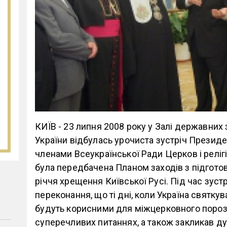
КИЇВ - 23 липня 2008 року у Залі державних
України відбулась урочиста зустріч Президе
членами Всеукраїнської Ради Церков і релігі
була передбачена Планом заходів з підготовк
річчя хрещення Київської Русі. Під час зус
переконання, що ті дні, коли Україна святку
будуть корисними для міжцерковного порозу
суперечливих питаннях, а також закликав 