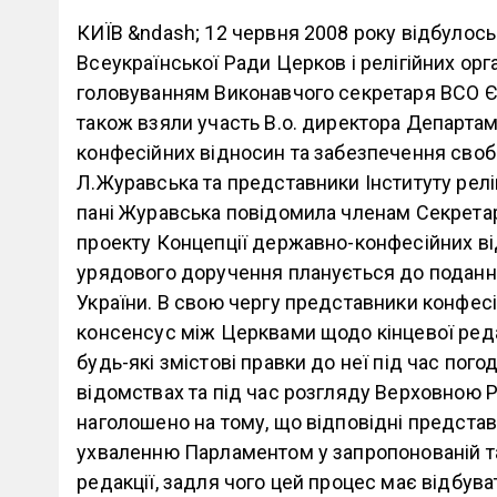
КИЇВ &ndash; 12 червня 2008 року відбулось
Всеукраїнської Ради Церков і релігійних орга
головуванням Виконавчого секретаря ВСО ЄХ
також взяли участь В.о. директора Департа
конфесійних відносин та забезпечення своб
Л.Журавська та представники Інституту реліг
пані Журавська повідомила членам Секрета
проекту Концепції державно-конфесійних ві
урядового доручення планується до подання
України. В свою чергу представники конфесі
консенсус між Церквами щодо кінцевої реда
будь-які змістові правки до неї під час пог
відомствах та під час розгляду Верховною 
наголошено на тому, що відповідні представ
ухваленню Парламентом у запропонованій т
редакції, задля чого цей процес має відбува