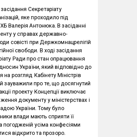
 засідання Секретаріату
нізацій, яке проходило під
Б Валерія Антонюка. В засіданні
менту у справах державно-
оди совісті при Держкомнацрелігій
ійної свободи. В ході засідання
ріату Ради про стан опрацювання
дносин України, який відповідно до
 на розгляд Кабінету Міністрів
й зауважили про те, що досягнутий
кції проекту Концепції виключає
одження документу у міністерствах і
Радою України. Тому було
ники влади мають сприяти її
а погодженій усіма конфесіями
тися відкрито та прозоро.