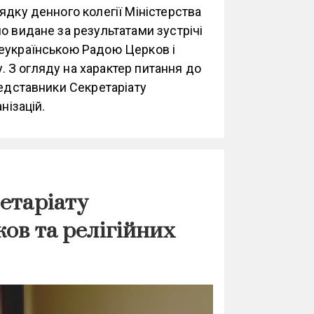
ядку денного колегії Міністерства
о видане за результатами зустрічі
сеукраїнською Радою Церков і
ку. З огляду на характер питання до
редставники Секретаріату
нізацій.
ретаріату
ов та релігійних